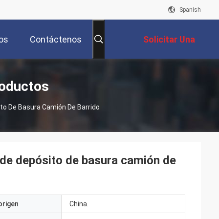
Spanish
os
Contáctenos
Solicitar Una
Cotización
roductos
to De Basura Camión De Barrido
e depósito de basura camión de
origen
China.