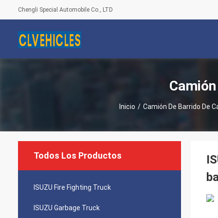
Chengli Special Automobile Co., LTD
Camión 
Inicio
/
Camión De Barrido De C
Todos Los Productos
I
ba
ISUZU Fire Fighting Truck
ISUZU Garbage Truck