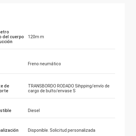
metro
 del cuerpo
120m m
succión
Freno neumático
e de
TRANSBORDO RODADO Sihpping/envío de
orte
cargo de bulto/envase S
tible
Diesel
alización
Disponible. Solicitud personalizada