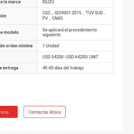
e la marca
ISUZU
CGC，ISO9001:2015，TUV SUD，
ción
PV，CNAS
Se aplicará el procedimiento
e modelo
siguiente:
 de orden mínima
1 Unidad
USD 54200- USD 64200/ UNIT
e entrega
45-60 días del trabajo
recio
Contactar Ahora