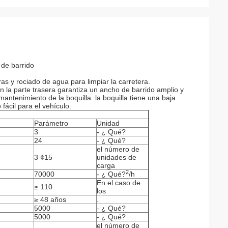
de barrido
as y rociado de agua para limpiar la carretera.
en la parte trasera garantiza un ancho de barrido amplio y
y mantenimiento de la boquilla. la boquilla tiene una baja
fácil para el vehículo.
Parámetro
Unidad
3
- ¿ Qué?
24
- ¿ Qué?
el número de
3 ¢15
unidades de
carga
2
70000
- ¿ Qué?
/h
En el caso de
≥ 110
los
≥ 48 años
.
5000
- ¿ Qué?
5000
- ¿ Qué?
el número de