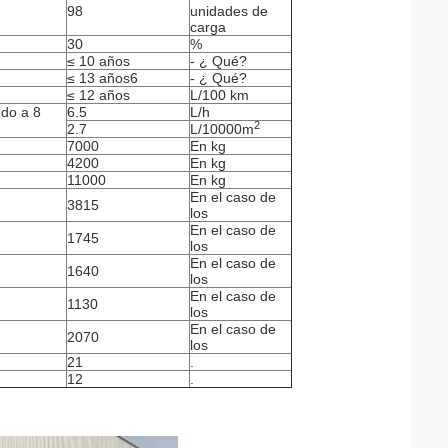
98
unidades de
carga
30
%
≤ 10 años
- ¿ Qué?
≤ 13 años6
- ¿ Qué?
≤ 12 años
L/100 km
do a 8
6.5
L/h
2
2.7
L/10000m
7000
En kg
4200
En kg
11000
En kg
En el caso de
3815
los
En el caso de
1745
los
En el caso de
1640
los
En el caso de
1130
los
En el caso de
2070
los
21
.
12
.