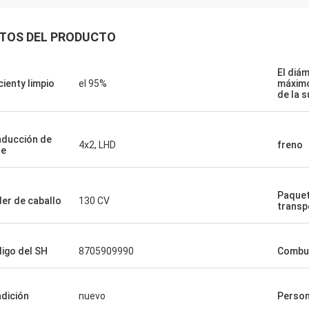
TOS DEL PRODUCTO
El diá
icienty limpio
el 95%
máximo
de la 
ducción de
4x2, LHD
freno
oe
Paquet
er de caballo
130 CV
transp
igo del SH
8705909990
Combus
dición
nuevo
Person