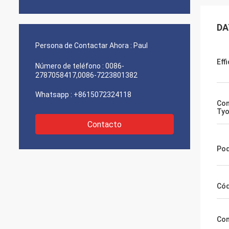
DA
Persona de Contactar Ahora :
Paul
Eff
Número de teléfono :
0086-
2787058417,0086-7223801382
Whatsapp :
+8615072324118
Con
Ty
Contacto
Pod
Cód
Con